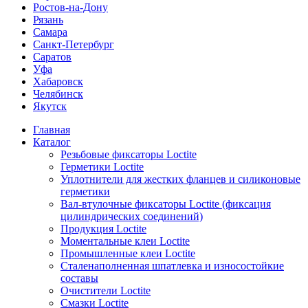
Ростов-на-Дону
Рязань
Самара
Санкт-Петербург
Саратов
Уфа
Хабаровск
Челябинск
Якутск
Главная
Каталог
Резьбовые фиксаторы Loctite
Герметики Loctite
Уплотнители для жестких фланцев и силиконовые
герметики
Вал-втулочные фиксаторы Loctite (фиксация
цилиндрических соединений)
Продукция Loctite
Моментальные клеи Loctite
Промышленные клеи Loctite
Сталенаполненная шпатлевка и износостойкие
составы
Очистители Loctite
Смазки Loctite