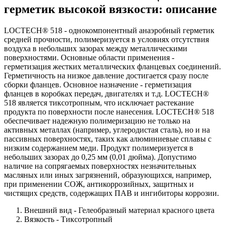
герметик высокой вязкости: описание
LOCTECH® 518 - однокомпонентный анаэробный герметик
средней прочности, полимеризуется в условиях отсутствия
воздуха в небольших зазорах между металлическими
поверхностями. Основные области применения -
герметизация жестких металлических фланцевых соединений.
Герметичность на низкое давление достигается сразу после
сборки фланцев. Основное назначение - герметизация
фланцев в коробках передач, двигателях и т.д. LOCTECH®
518 является тиксотропным, что исключает растекание
продукта по поверхности после нанесения. LOCTECH® 518
обеспечивает надежную полимеризацию не только на
активных металлах (например, углеродистая сталь), но и на
пассивных поверхностях, таких как алюминиевые сплавы с
низким содержанием меди. Продукт полимеризуется в
небольших зазорах до 0,25 мм (0,01 дюйма). Допустимо
наличие на сопрягаемых поверхностях незначительных
масляных или иных загрязнений, образующихся, например,
при применении СОЖ, антикоррозийных, защитных и
чистящих средств, содержащих ПАВ и ингибиторы коррозии.
Внешний вид - Гелеобразный материал красного цвета
Вязкость - Тиксотропный