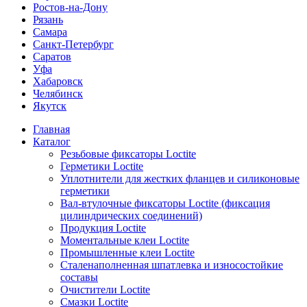
Ростов-на-Дону
Рязань
Самара
Санкт-Петербург
Саратов
Уфа
Хабаровск
Челябинск
Якутск
Главная
Каталог
Резьбовые фиксаторы Loctite
Герметики Loctite
Уплотнители для жестких фланцев и силиконовые
герметики
Вал-втулочные фиксаторы Loctite (фиксация
цилиндрических соединений)
Продукция Loctite
Моментальные клеи Loctite
Промышленные клеи Loctite
Сталенаполненная шпатлевка и износостойкие
составы
Очистители Loctite
Смазки Loctite