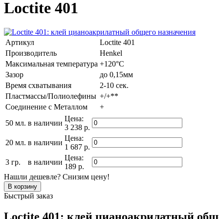
Loctite 401
Артикул
Loctite 401
Производитель
Henkel
Максимальная температура
+120°C
Зазор
до 0,15мм
Время схватывания
2-10 сек.
Пластмассы/Полиолефины
+/+**
Соединение с Металлом
+
Цена:
50 мл.
в наличии
3 238 р.
Цена:
20 мл.
в наличии
1 687 р.
Цена:
3 гр.
в наличии
189 р.
Нашли дешевле? Снизим цену!
Быстрый заказ
Loctite 401: клей цианоакрилатный общ