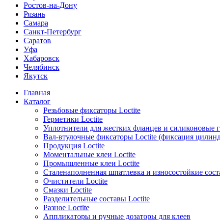
Ростов-на-Дону
Рязань
Самара
Санкт-Петербург
Саратов
Уфа
Хабаровск
Челябинск
Якутск
Главная
Каталог
Резьбовые фиксаторы Loctite
Герметики Loctite
Уплотнители для жестких фланцев и силиконовые 
Вал-втулочные фиксаторы Loctite (фиксация цилин
Продукция Loctite
Моментальные клеи Loctite
Промышленные клеи Loctite
Сталенаполненная шпатлевка и износостойкие сос
Очистители Loctite
Смазки Loctite
Разделительные составы Loctite
Разное Loctite
Аппликаторы и ручные дозаторы для клеев