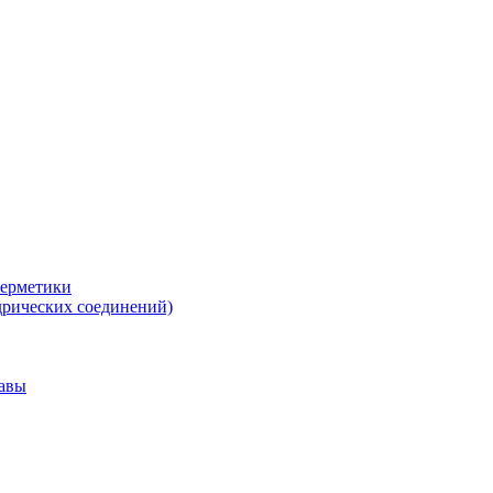
герметики
дрических соединений)
тавы