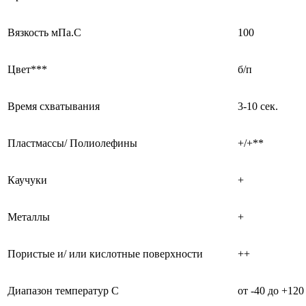
Вязкость мПа.С
100
Цвет***
б/п
Время схватывания
3-10 сек.
Пластмассы/ Полиолефины
+/+**
Каучуки
+
Металлы
+
Пористые и/ или кислотные поверхности
++
Диапазон температур С
от -40 до +120